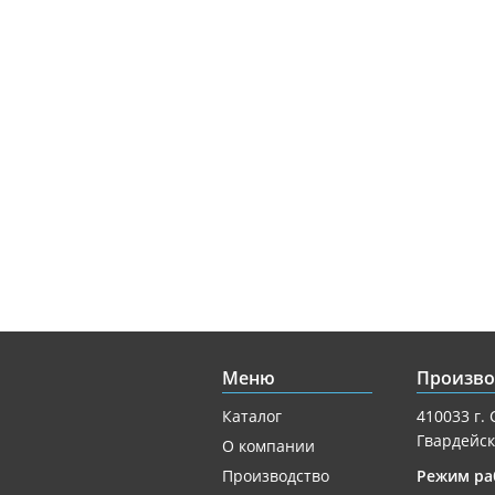
Меню
Произво
Каталог
410033 г. 
Гвардейск
О компании
Производство
Режим ра