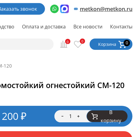
metkon@metkon.ru
Заказать звонок
одство
Оплата и доставка
Все новости
Контакты
0
0
0
Корзина
М-120
омостойкий огнестойкий СМ-120
В
 200
₽
корзину