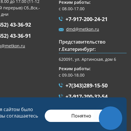
 8.00 до 17.00 (11-12
Режим работы:
 перерыв) Сб.,Вск.-
с 08.00-17.00
 дни
+7-917-200-24-21
452) 43-36-92
dmd@metkon.ru
452) 43-36-91
Представительство
n@metkon.ru
г.Екатеринбург:
620091, ул. Артинская, дом 6
Режим работы:
с 09.00-18.00
+7(343)289-15-50
+7-917-200-32-54
ekb@metkon.ru
ся сайтом было
Понятно
 вы соглашаетесь
Разработка сайта
Студия «СТРОИМ САЙТ»