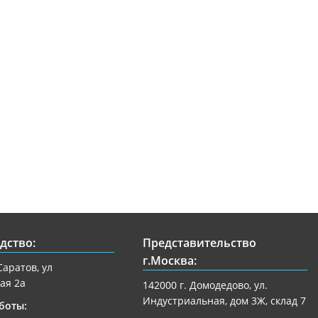
дство:
Представительство
г.Москва:
Саратов, ул
ая 2а
142000 г. Домодедово, ул.
Индустриальная, дом 3Ж, склад 7
боты: