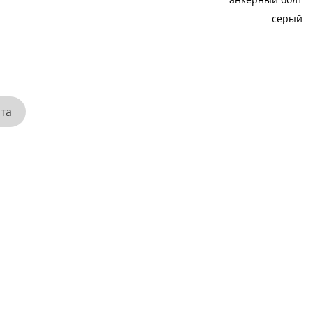
серый
ата