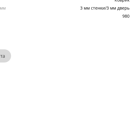
,мм
3 мм стенки/3 мм дверь
980
ата