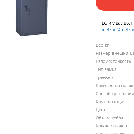
Если у вас воз
metkon@metkon
Вес, кг
Размер внешний,
Взломостойкость
Тип замка
Трейзер
Количество полок
Способ крепления
Комплектация
Цвет
Объем, куб/м
Кол-во стволов
Внутр. отделка