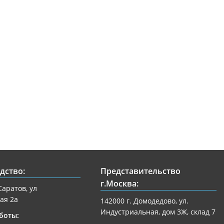
дство:
Представительство
г.Москва:
Саратов, ул
ая 2а
142000 г. Домодедово, ул.
Индустриальная, дом 3Ж, склад 7
боты: