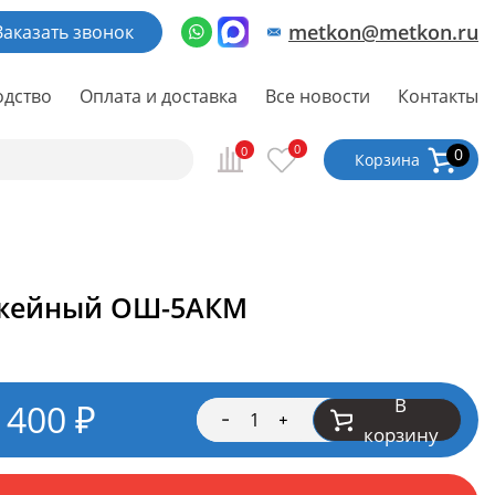
metkon@metkon.ru
Заказать звонок
одство
Оплата и доставка
Все новости
Контакты
0
0
0
Корзина
жейный ОШ-5АКМ
В
 400
₽
корзину