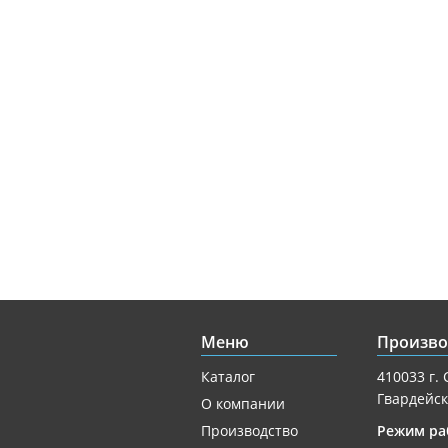
Меню
Произво
Каталог
410033 г. 
Гвардейск
О компании
Производство
Режим ра