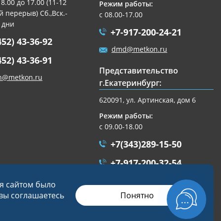
 8.00 до 17.00 (11-12
Режим работы:
 перерыв) Сб.,Вск.-
с 08.00-17.00
 дни
+7-917-200-24-21
452) 43-36-92
dmd@metkon.ru
452) 43-36-91
Представительство
n@metkon.ru
г.Екатеринбург:
620091, ул. Артинская, дом 6
Режим работы:
с 09.00-18.00
+7(343)289-15-50
+7-917-200-32-54
ekb@metkon.ru
ся сайтом было
Понятно
 вы соглашаетесь
Разработка сайта
Студия «СТРОИМ САЙТ»