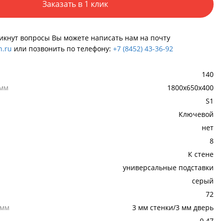
Заказать в 1 клик
никнут вопросы Вы можете написать нам на почту
.ru
или позвонить по телефону:
+7 (8452) 43-36-92
140
 мм
1800x650x400
S1
Ключевой
нет
8
К стене
универсальные подставки
серый
72
,мм
3 мм стенки/3 мм дверь
0.47