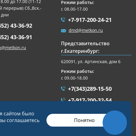
 8.00 до 17.00 (11-12
Режим работы:
 перерыв) Сб.,Вск.-
с 08.00-17.00
 дни
+7-917-200-24-21
452) 43-36-92
dmd@metkon.ru
452) 43-36-91
Представительство
n@metkon.ru
г.Екатеринбург:
620091, ул. Артинская, дом 6
Режим работы:
с 09.00-18.00
+7(343)289-15-50
+7-917-200-32-54
ekb@metkon.ru
ся сайтом было
Понятно
 вы соглашаетесь
Разработка сайта
Студия «СТРОИМ САЙТ»