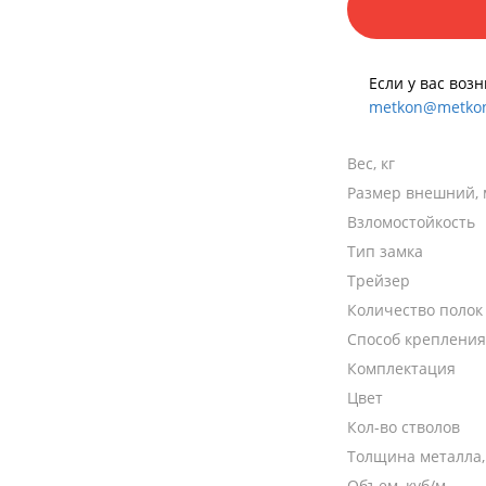
Если у вас воз
metkon@metkon
Вес, кг
Размер внешний,
Взломостойкость
Тип замка
Трейзер
Количество полок
Способ крепления
Комплектация
Цвет
Кол-во стволов
Толщина металла
Объем, куб/м