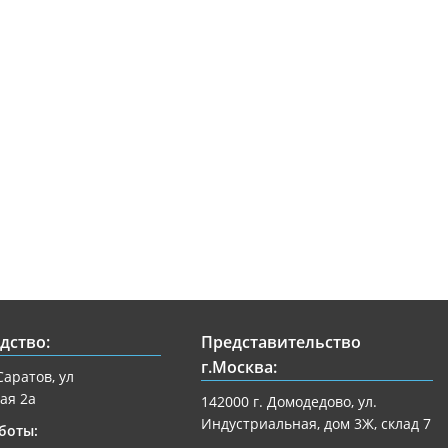
дство:
Представительство
г.Москва:
Саратов, ул
ая 2а
142000 г. Домодедово, ул.
Индустриальная, дом 3Ж, склад 7
боты: