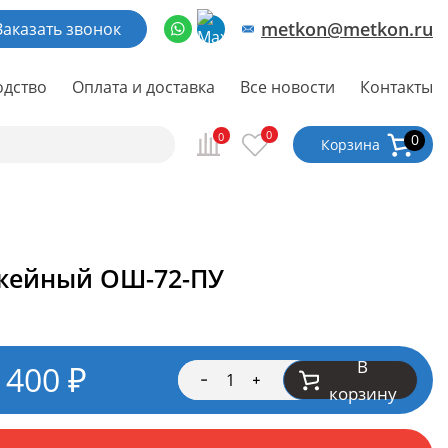
metkon@metkon.ru
Заказать звонок
одство
Оплата и доставка
Все новости
Контакты
0
0
0
Корзина
жейный ОШ-72-ПУ
В
 400
₽
корзину