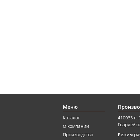
Меню
Произво
Каталог
410033 г. 
Гвардейск
О компании
Производство
Режим ра