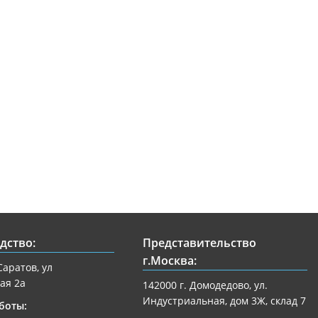
дство:
Представительство
г.Москва:
Саратов, ул
ая 2а
142000 г. Домодедово, ул.
Индустриальная, дом 3Ж, склад 7
боты: