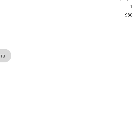
1
980
ата