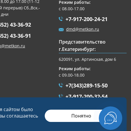
 8.00 до 17.00 (11-12
Режим работы:
 перерыв) Сб.,Вск.-
с 08.00-17.00
 дни
+7-917-200-24-21
452) 43-36-92
dmd@metkon.ru
452) 43-36-91
Представительство
n@metkon.ru
г.Екатеринбург:
620091, ул. Артинская, дом 6
Режим работы:
с 09.00-18.00
+7(343)289-15-50
+7-917-200-32-54
ekb@metkon.ru
ся сайтом было
Понятно
 вы соглашаетесь
Разработка сайта
Студия «СТРОИМ САЙТ»