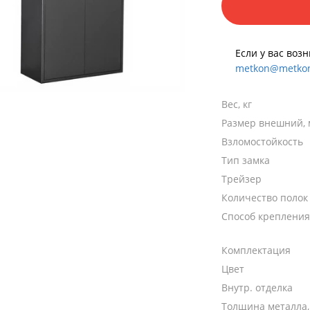
Если у вас воз
metkon@metkon
Вес, кг
Размер внешний,
Взломостойкость
Тип замка
Трейзер
Количество полок
Способ крепления
Комплектация
Цвет
Внутр. отделка
Толщина металла