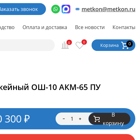
metkon@metkon.ru
Заказать звонок
одство
Оплата и доставка
Все новости
Контакты
0
0
0
Корзина
жейный ОШ-10 АКМ-65 ПУ
В
0 300
₽
корзину