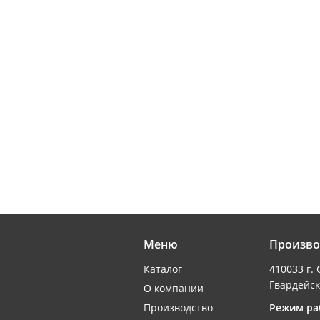
Меню
Произво
Каталог
410033 г. 
Гвардейск
О компании
Производство
Режим ра